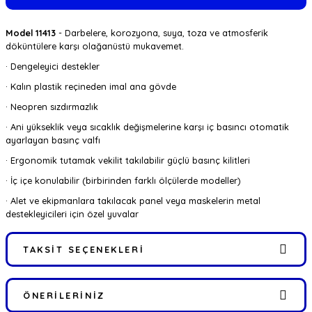
Model 11413
- Darbelere, korozyona, suya, toza ve atmosferik
döküntülere karşı olağanüstü mukavemet.
· Dengeleyici destekler
· Kalın plastik reçineden imal ana gövde
· Neopren sızdırmazlık
· Ani yükseklik veya sıcaklık değişmelerine karşı iç basıncı otomatik
ayarlayan basınç valfı
· Ergonomik tutamak vekilit takılabilir güçlü basınç kilitleri
· İç içe konulabilir (birbirinden farklı ölçülerde modeller)
· Alet ve ekipmanlara takılacak panel veya maskelerin metal
destekleyicileri için özel yuvalar
TAKSIT SEÇENEKLERI
ÖNERILERINIZ