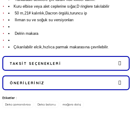
Kuru elbise veya alet ceplerine sığar,D ringlere takılabilir
50 m,21# kalınlık,Dacron örgülü,turuncu ip
Ilıman su ve soğuk su versiyonları
Delrin makara
Çıkarılabilir elcik,hızlıca parmak makarasına çevrilebilir.
TAKSIT SEÇENEKLERI
ÖNERILERINIZ
Etiketler :
Bu ürünün fiyat bilgisi, resim, ürün açıklamalarında ve diğer
Deko şamandırası
Deko balonu
mağara dalış
konularda yetersiz gördüğünüz noktaları öneri formunu kullanarak
tarafımıza iletebilirsiniz.
Görüş ve önerileriniz için teşekkür ederiz.
FIRSATLARI YAKALAYIN!
Ürün resmi kalitesiz, bozuk veya görüntülenemiyor.