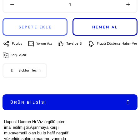
SEPETE EKLE
HEMEN AL
Paylaş
Yorum Yaz
Tavsiye Et
Fiyatı Düşünce Haber Ver
Karşılaştır
Stoktan Teslim
ÜRÜN BILGISI
Dupont Dacron Hi-Viz örgülü ipten
imal edilmiştir.Aşınmaya karşı
mukavemetli olan bu ip hafif negatif
yüzerliğe sahip olmasının yanında