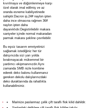
kıvrılmaya ve düğümlenmeye karşı
özel olarak imal edilmiş ve az
oranda esneme kabiliyetinede
sahiptir.Dacron ip,24# naylon ipten
daha ince olmasına rağmen 36#
naylon ipten daha
dayanıklıdır.Degistirilebilir makara
saniyeler içinde normal makaradan
parmak makara şekline çevrilebilir.
Bu eşsiz tasarım emniyetinizi
sağlamak istediğiniz her tür
dalışınızda sizi yarı yolda
bırakmayacak mükemmel bir
yardımcı ekipmanınızdır.Aynı
zamanda SMB nizle kombine
ederek deko balonu kullanmanız
gereken dekolu dalışlarınızdaki
deko duraklarında da rahatlıkla
kullanabilirsiniz.
Marinize paslanmaz çelik çift taraflı flok kilid dahildir.
Yanlardaki deliklere çift taraflı flok kilitler takılır.