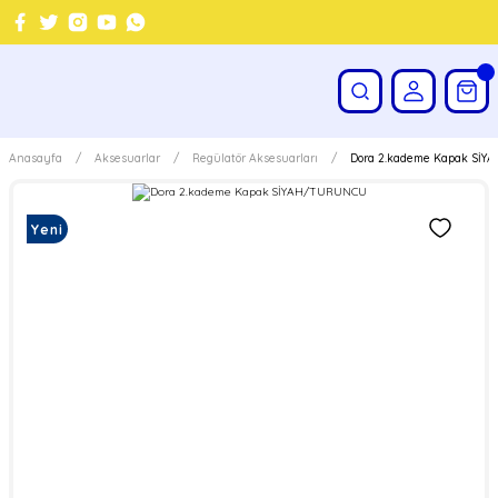
Anasayfa
Aksesuarlar
Regülatör Aksesuarları
Dora 2.kademe Kapak Sİ
Yeni