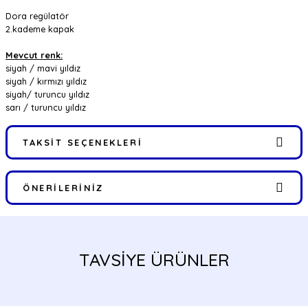
Dora regülatör
2.kademe kapak
Mevcut renk:
siyah / mavi yıldız
siyah / kırmızı yıldız
siyah/ turuncu yıldız
sarı / turuncu yıldız
TAKSIT SEÇENEKLERI
ÖNERILERINIZ
Bu ürünün fiyat bilgisi, resim, ürün açıklamalarında ve diğer
konularda yetersiz gördüğünüz noktaları öneri formunu kullanarak
tarafımıza iletebilirsiniz.
TAVSİYE ÜRÜNLER
Görüş ve önerileriniz için teşekkür ederiz.
Ürün resmi kalitesiz, bozuk veya görüntülenemiyor.