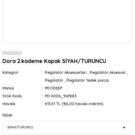
PRODEEP
Dora 2.kademe Kapak SİYAH/TURUNCU
Kategori
Regülatör Aksesuarları
,
Regülatör Aksesuar
,
Regülatör
,
Regülatör Yedek parça
Marka
PRODEEP
Stok Kodu
PD-0006_9af883
Havale
413,51 TL (%5,00 havale indirimi)
RENK