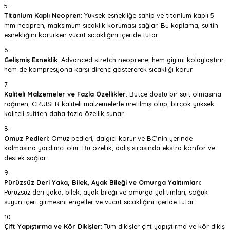
Titanium Kaplı Neopren
: Yüksek esnekliğe sahip ve titanium kaplı 5
mm neopren, maksimum sıcaklık koruması sağlar. Bu kaplama, suitin
esnekliğini korurken vücut sıcaklığını içeride tutar.
Gelişmiş Esneklik
: Advanced stretch neoprene, hem giyimi kolaylaştırır
hem de kompresyona karşı direnç göstererek sıcaklığı korur.
Kaliteli Malzemeler ve Fazla Özellikler
: Bütçe dostu bir suit olmasına
rağmen, CRUISER kaliteli malzemelerle üretilmiş olup, birçok yüksek
kaliteli suitten daha fazla özellik sunar.
Omuz Pedleri
: Omuz pedleri, dalgıcı korur ve BC’nin yerinde
kalmasına yardımcı olur. Bu özellik, dalış sırasında ekstra konfor ve
destek sağlar.
Pürüzsüz Deri Yaka, Bilek, Ayak Bileği ve Omurga Yalıtımları
:
Pürüzsüz deri yaka, bilek, ayak bileği ve omurga yalıtımları, soğuk
suyun içeri girmesini engeller ve vücut sıcaklığını içeride tutar.
Çift Yapıştırma ve Kör Dikişler
: Tüm dikişler çift yapıştırma ve kör dikiş