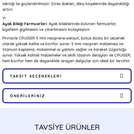
tekniği ile güçlendirilmiştir. Stres diskleri, dikiş köşelerinde dayanıklılığı
artırır.
Ayak Bileği Fermuarları
: Ayak bileklerinde bulunan fermuarlar,
kıyafetin giyilmesini ve çıkarılmasını kolaylaştırır.
Pinnacle CRUISER 5 mm neoprene wetsuit, bütçe dostu bir seçenek
olarak yüksek kalite ve konfor sunar. 5 mm neopren malzemesi ve
titanium kaplama, mükemmel ısı yalıtımı sağlar ve hareket özgürlüğü
sunar. Yüksek kaliteli malzemeler ve akıllı tasarım detayları ile CRUISER,
hem konfor hem de dayanıklılık arayan dalgıçlar için ideal bir tercihtir.
TAKSIT SEÇENEKLERI
ÖNERILERINIZ
Bu ürünün fiyat bilgisi, resim, ürün açıklamalarında ve diğer
konularda yetersiz gördüğünüz noktaları öneri formunu kullanarak
tarafımıza iletebilirsiniz.
TAVSİYE ÜRÜNLER
Görüş ve önerileriniz için teşekkür ederiz.