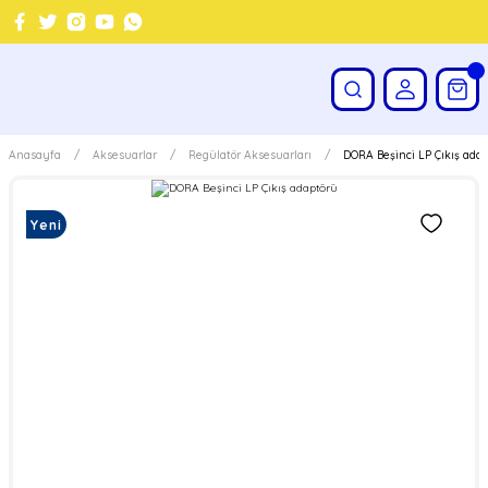
Anasayfa
Aksesuarlar
Regülatör Aksesuarları
DORA Beşinci LP Çıkış ada
Yeni