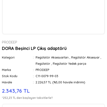
PRODEEP
DORA Beşinci LP Çıkış adaptörü
Kategori
Regülatör Aksesuarları
,
Regülatör Aksesuar
,
Regülatör
,
Regülatör Yedek parça
Marka
PRODEEP
Stok Kodu
C11-0079-99-03
Havale
2.226,57 TL (%5,00 havale indirimi)
2.343,76 TL
*252,23 TL den başlayan taksitlerle!!