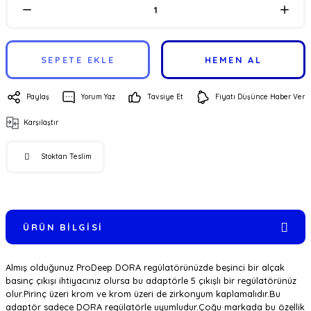
SEPETE EKLE
HEMEN AL
Paylaş
Yorum Yaz
Tavsiye Et
Fiyatı Düşünce Haber Ver
Karşılaştır
Stoktan Teslim
ÜRÜN BILGISI
Almış olduğunuz ProDeep DORA regülatörünüzde beşinci bir alçak
basınç çıkışı ihtiyacınız olursa bu adaptörle 5 çıkışlı bir regülatörünüz
olur.Pirinç üzeri krom ve krom üzeri de zirkonyum kaplamalıdır.Bu
adaptör sadece DORA regülatörle uyumludur.Çoğu markada bu özellik