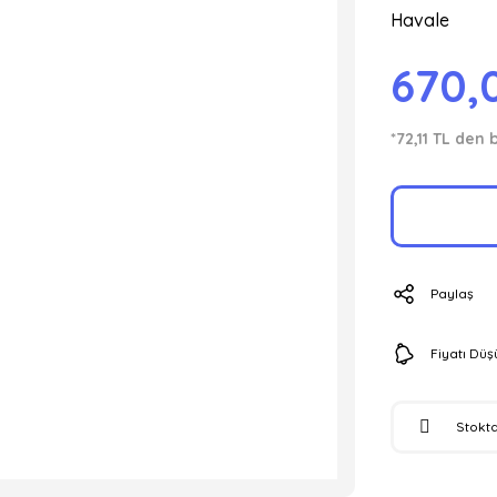
Havale
670,
*72,11 TL den 
Paylaş
Fiyatı Dü
Stokta