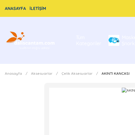
ANASAYFA
İLETİŞİM
Tüm
Mask
Kategoriler
Şnork
Anasayfa
Aksesuarlar
Çelik Aksesuarlar
AKINTI KANCASI