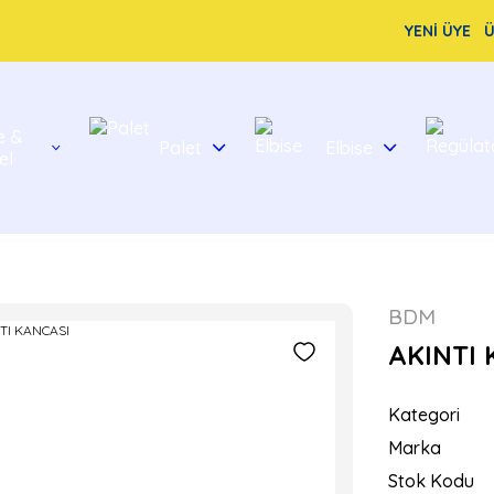
YENİ ÜYE
Ü
e &
Palet
Elbise
el
BDM
AKINTI 
Kategori
Marka
Stok Kodu