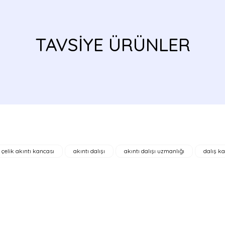
a yetersiz gördüğünüz noktaları öneri formunu kullanarak tarafımıza ilete
TAVSİYE ÜRÜNLER
çelik akıntı kancası
akıntı dalışı
akıntı dalışı uzmanlığı
dalış k
Gönder