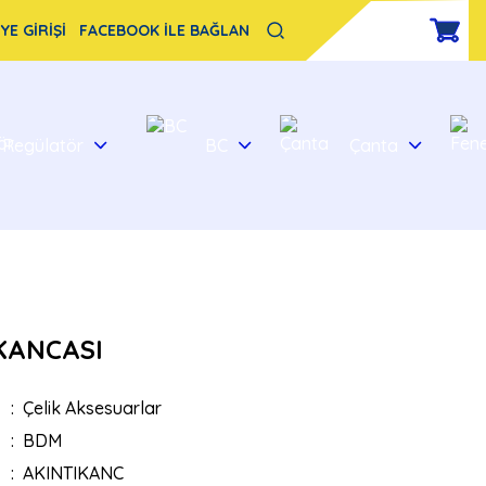
YE GİRİŞİ
FACEBOOK İLE BAĞLAN
Regülatör
BC
Çanta
KANCASI
Çelik Aksesuarlar
BDM
AKINTIKANC