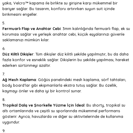
yaka, Velcro™ kapama ile birlikte su girişine karşı mükemmel bir
bariyer sağlar. Bu tasarım, konforu artırırken suyun suit içinde
birikmesini engeller.
Fermuarlı Flap ve Anahtar Cebi
: 3mm kalınlığında fermuarlı flap, ek su
koruması sağlar ve yerleşik anahtar cebi, küçük eşyalarınızı güvenle
saklamanızı mümkün kılar.
Düz Kilitli Dikişler
: Tüm dikişler düz kilitli şekilde yapılmıştır, bu da daha
fazla konfor ve esneklik sağlar. Dikişlerin bu şekilde yapılması, hareket
ederken sürtünmeyi azaltır.
Ağ Mesh Kaplama
: Göğüs panelindeki mesh kaplama, sörf tahtaları,
body board'lar gibi ekipmanlarla ekstra tutuş sağlar. Bu özellik,
kaymayı önler ve daha iyi bir kontrol sunar.
Tropikal Dalış ve Şnorkelle Yüzme İçin İdeal
: Bu shorty, tropikal su
altı ortamlarında ve çeşitli su sporlarında mükemmel performans
gösterir. Ayrıca, havuzlarda ve diğer su aktivitelerinde de kullanıma
uygundur.