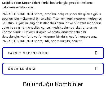
Çeşitli Beden Seçenekleri
: Farklı bedenleriyle geniş bir kullanıcı
yelpazesine hitap eder.
PINNACLE SPIRIT 3MM Shorty, tropikal dalış ve şnorkelle yüzme gibi su
sporları için mükemmel bir tercihtir. Titanium kaplı neopren malzemesi
ile üstün ısı yalıtımı sağlar, kilitlenebilir fermuar ve pürüzsüz mandarin
yaka ile su girişini engeller. Ayrıca, mesh kaplaması ekstra tutuş ve
konfor sunar. Düz kilitli dikişleri ve pratik anahtar cebi gibi
detaylarıyla, konforlu ve fonksiyonel bir dalış kıyafeti arıyorsanız,
PINNACLE SPIRIT 3MM Shorty ihtiyacınızı karşılayacaktır.
TAKSIT SEÇENEKLERI
ÖNERILERINIZ
Bulunduğu Kombinler
Bu ürünün fiyat bilgisi, resim, ürün açıklamalarında ve diğer
konularda yetersiz gördüğünüz noktaları öneri formunu kullanarak
tarafımıza iletebilirsiniz.
Görüş ve önerileriniz için teşekkür ederiz.
Yeni