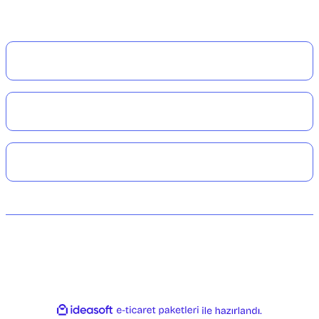
Kurumsal
Alışveriş
Üyelik
© 2024 Dalışçantam®. Her hakkı saklıdır. Tüm kredi kartı bilgileriniz 256bit
SSL Sertifikası ile korunmaktadır.
ideasoft
ile
e-