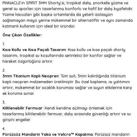
PINNACLE'ın SPIRIT 3MM Shorty’si, tropikal dalış, şnorkelle yüzme ve
genel su sporları için tasarlanmış konforlu ve hafif bir dalış kıyafetidir.
Yüzme havuzları gibi başka ortamlarda da yeterli izolasyon
sağlamayan mayo yerine mükemmel bir alternatiftir ve aynı zamanda
katmanlı kullanım için ideal bir üründür.
Öne Çıkan Özellikler:
Kısa Kollu ve Kısa Paçalı Tasarım
: Kısa kollu ve kısa paçalı shorty
tasarımı, tropikal su koşullarında serinletici bir konfor sağlar ve
hareket özgürlüğünü artırır.
3mm Titanium Kaplı Neopren
: Tüm suit, 3mm kalınlığında titanium
kaplı neopren malzemeden üretilmiştir. Bu özel kaplama, ısı yalıtımını
artırır, mükemmel bir sıcaklık koruması sağlar ve suyun etkilerine karşı
ek koruma sunar.
Kilitlenebilir Fermuar
: Kendi kendine açılmayı önlemek için
tasarlanmış kilitlenebilir fermuar, dalış sırasında güvenliği artırır ve su
girişini engeller.
Pürüzsüz Mandarin Yaka ve Velcro™ Kapatma
: Pürüzsüz mandarin