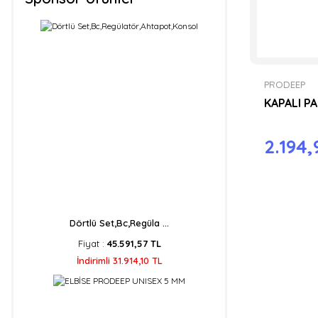
PRODEEP
KAPALI P
2.194,
Dörtlü Set,Bc,Regüla ...
Fiyat :
45.591,57 TL
İndirimli 31.914,10 TL