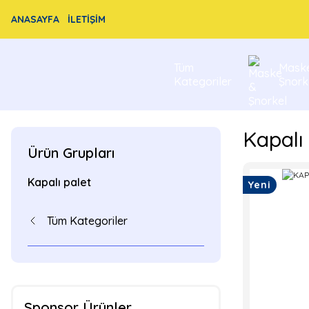
ANASAYFA
İLETİŞİM
Tüm
Mask
Kategoriler
Şnork
Kapalı
Ürün Grupları
Kapalı palet
Yeni
Tüm Kategoriler
Sponsor Ürünler