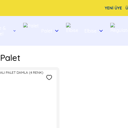
YENİ ÜYE
Ü
e &
Palet
Elbise
el
 Palet