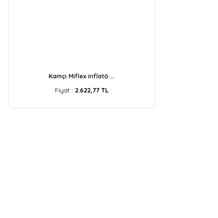
Kamçı Miflex inflatö ...
Fiyat :
2.622,77 TL