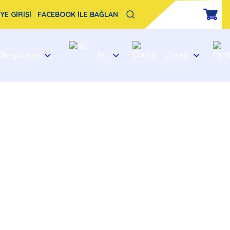
YE GİRİŞİ
FACEBOOK İLE BAĞLAN
Regülatör
BC
Çanta